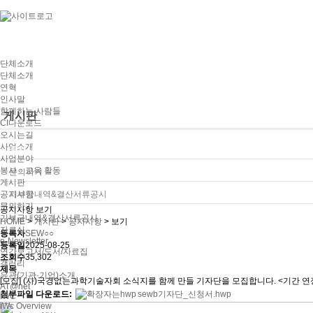
단체소개
단체소개
연혁
인사말
함께하는 사람들
게시판
CI다운로드
오시는길
사업소개
공지사항
사업분야
봉사ㆍ교육 활동
문의하기
게시판
공지사항
기부금내역&결산서류공시
문의하기
공지사항 보기
기부금내역&결산서류공시
HOME
>
게시판
>
공지사항
>
보기
자료실
등록자
SEW○○
e-Newsletter
등록일
2025-08-25
연간보고서/도서/자료집
조회수
35,302
갤러리
제목
유관(기관·기업)소개
[모집] (사)국경없는과학기술자회 소식지를 함께 만들 기자단을 모집합니다. <기간 연
AT@net
첨부파일 다운로드:
sewb기자단_신청서.hwp
IWC
iWc Overview