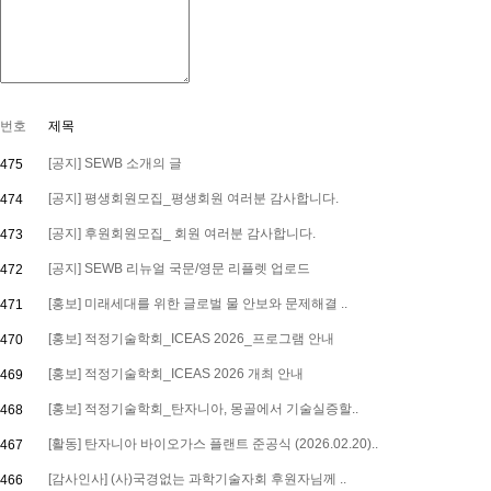
번호
제목
[공지] SEWB 소개의 글
475
[공지] 평생회원모집_평생회원 여러분 감사합니다.
474
[공지] 후원회원모집_ 회원 여러분 감사합니다.
473
[공지] SEWB 리뉴얼 국문/영문 리플렛 업로드
472
[홍보] 미래세대를 위한 글로벌 물 안보와 문제해결 ..
471
[홍보] 적정기술학회_ICEAS 2026_프로그램 안내
470
[홍보] 적정기술학회_ICEAS 2026 개최 안내
469
[홍보] 적정기술학회_탄자니아, 몽골에서 기술실증할..
468
[활동] 탄자니아 바이오가스 플랜트 준공식 (2026.02.20)..
467
[감사인사] (사)국경없는 과학기술자회 후원자님께 ..
466