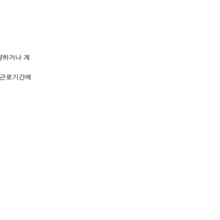
량하거나 계
속근로기간에