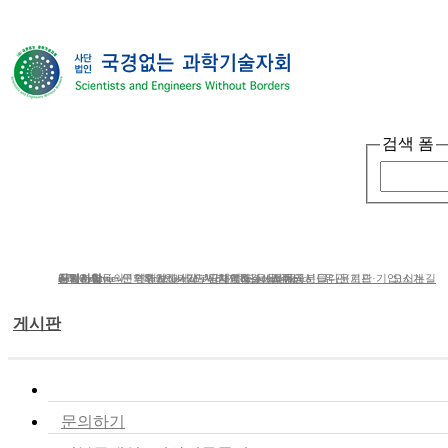
검색 폼
단체소개
사업소개
봉사ㆍ
단체소개
사업분야
공지사항
e-Newsletter
iWc Overview
회원가입동의
연혁
문의하기
연간보고서/도서/자료집
Structure of iWc
후원하기
인사말
기부금내역&결산서류공시
단체에 도움을 주신 분들
함께하는 사람들
Research topics
갤러리
CI다운로드
유관(기관·기업)소개
오시는길
게시판
공지사항
문의하기