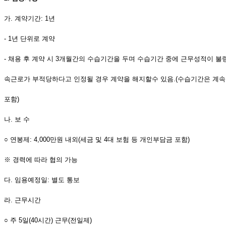
가
.
계약기간
: 1
년
- 1
년 단위로 계약
-
채용 후 계약 시
3
개월간의 수습기간을 두며 수습기간 중에 근무성적이 불
속근로가 부적당하다고 인정될 경우 계약을 해지할수 있음
.(
수습기간은 계
포함
)
나
.
보 수
○
연봉제
: 4,000
만원 내외
(
세금 및
4
대 보험 등 개인부담금 포함
)
※
경력에 따라 협의 가능
다
.
임용예정일
:
별도 통보
라
.
근무시간
○
주
5
일
(40
시간
)
근무
(
전일제
)