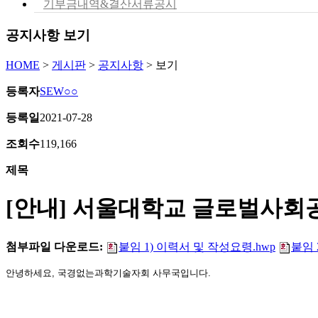
기부금내역&결산서류공시
공지사항 보기
HOME
>
게시판
>
공지사항
>
보기
등록자
SEW○○
등록일
2021-07-28
조회수
119,166
제목
[안내] 서울대학교 글로벌사회공헌
첨부파일 다운로드:
붙임 1) 이력서 및 작성요령.hwp
붙임 
안녕하세요, 국경없는과학기술자회 사무국입니다.