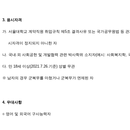
3.
응시자격
가
.
서울대학교 계약직원 취업규칙 제
5
조 결격사유 또는 국가공무원법 등 관
시자격이 정지되지 아니한 자
나
.
국내
·
외 사회공헌 및 개발협력 관련 박사학위 소지자
(
예시
:
사회복지학
,
다
.
만
18
세 이상
(2021.7.26.
기준
)
성별 무관
※
남자의 경우 군복무를 마쳤거나 군복무가 면제된 자
4.
우대사항
○
영어 및 외국어 구사능력자