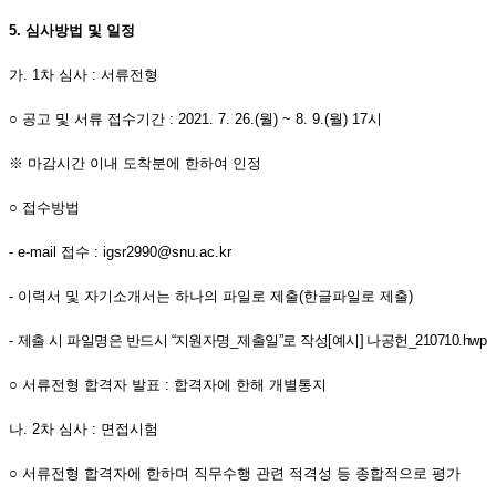
5.
심사방법 및 일정
가
. 1
차 심사
:
서류전형
○
공고 및 서류 접수기간
: 2021. 7. 26.(
월
) ~ 8. 9.(
월
) 17
시
※
마감시간 이내 도착분에 한하여 인정
○
접수방법
-
e-mail
접수
: igsr2990@snu.ac.kr
-
이력서 및 자기소개서는 하나의 파일로 제출
(
한글파일로 제출
)
-
제출 시 파일명은 반드시
“
지원자명
_
제출일
”
로 작성
[
예시
]
나공헌
_210710.hwp
○
서류전형 합격자 발표
:
합격자에 한해 개별통지
나
. 2
차 심사
:
면접시험
○
서류전형 합격자에 한하며 직무수행 관련 적격성 등 종합적으로 평가