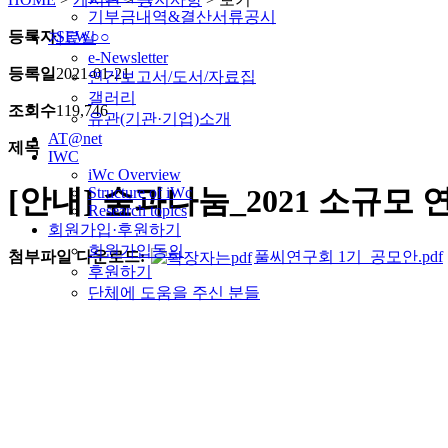
기부금내역&결산서류공시
등록자
SEW○○
자료실
e-Newsletter
등록일
2021-01-21
연간보고서/도서/자료집
갤러리
조회수
119,746
유관(기관·기업)소개
AT@net
제목
IWC
iWc Overview
[안내] 숲과나눔_2021 소규모
Structure of iWc
Research topics
회원가입·후원하기
회원가입동의
첨부파일 다운로드:
풀씨연구회 1기_공모안.pdf
후원하기
단체에 도움을 주신 분들