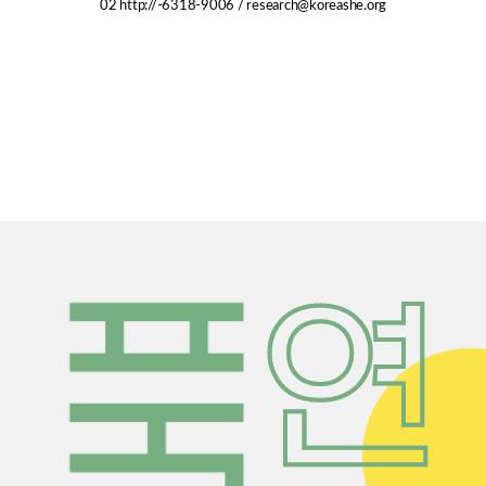
02
http://
-6318-9006 /
research@koreashe.org