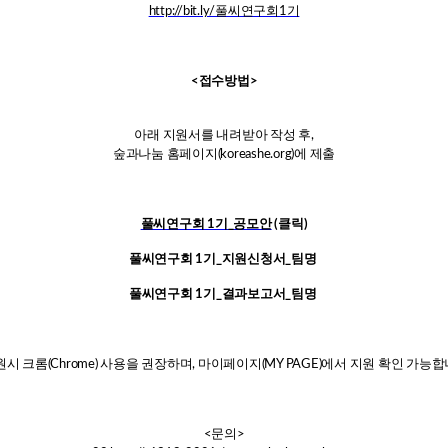
http://bit.ly/풀씨연구회1기
<접수방법>
아래 지원서를 내려받아 작성 후,
숲과나눔 홈페이지(koreashe.org)에 제출
풀씨연구회 1기_공모안
(클릭)
풀씨연구회 1기_지원신청서_팀명
풀씨연구회 1기_결과보고서_팀명
원시 크롬(Chrome) 사용을 권장하며, 마이페이지(MY PAGE)에서 지원 확인 가능합
<문의>