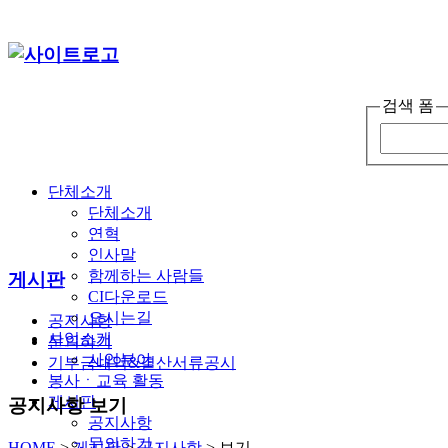
검색 폼
단체소개
단체소개
연혁
인사말
함께하는 사람들
게시판
CI다운로드
오시는길
공지사항
사업소개
문의하기
사업분야
기부금내역&결산서류공시
봉사ㆍ교육 활동
게시판
공지사항 보기
공지사항
문의하기
HOME
>
게시판
>
공지사항
>
보기