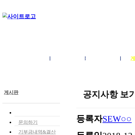
단체소개
사업소개
봉사ㆍ교육 활동
공지사항 보
게시판
공지사항
등록자
SEW○○
문의하기
기부금내역&결산