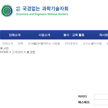
단체소개
사업소개
봉사ㆍ교육 활동
게시판
단체소개
연혁
인사말
사업분야
함께하는 사람들
CI다운로드
오시는길
공지사항
로그인
HOME
>
고객센터
>
로그인
아이디
패스워드