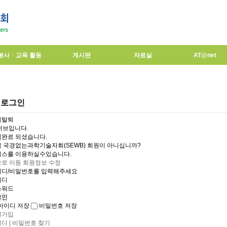
봉사ㆍ교육 활동
게시판
자료실
AT@net
로그인
원탈퇴
서브입니다.
완료 되셨습니다.
 국경없는과학기술자회(SEWB) 회원이 아니십니까?
비스를 이용하실수있습니다.
로 이동
회원정보 수정
이디/비밀번호를 입력해주세요
이디
스워드
아이디 저장
비밀번호 저장
원가입
디 | 비밀번호 찾기