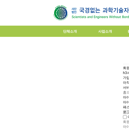
단체소개
사업소개
회
h3
가입
아직
서
홈으
아
아
패
회
아이