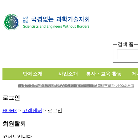
검색 폼
단체소개
사업소개
봉사ㆍ교육 활동
게
단체소개
사업분야
공지사항
e-Newsletter
iWc Overview
회원가입동의
연혁
문의하기
연간보고서/도서/자료집
Structure of iWc
후원하기
인사말
기부금내역&결산서류공시
단체에 도움을 주신 분들
함께하는 사람들
Research topics
갤러리
CI다운로드
유관(기관·기업)소개
오시는길
로그인
HOME
>
고객센터
>
로그인
회원탈퇴
h3서브입니다.