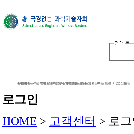
검색 폼
단체소개
사업소개
봉사ㆍ교육 활동
게
단체소개
사업분야
공지사항
e-Newsletter
iWc Overview
회원가입동의
연혁
문의하기
연간보고서/도서/자료집
Structure of iWc
후원하기
인사말
기부금내역&결산서류공시
단체에 도움을 주신 분들
함께하는 사람들
Research topics
갤러리
CI다운로드
유관(기관·기업)소개
오시는길
로그인
HOME
>
고객센터
>
로그