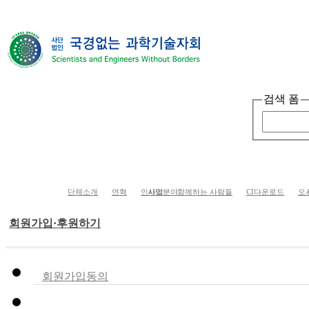
검색 폼
단체소개
사업소개
봉사ㆍ교육 활동
게
단체소개
연혁
인사말
사업분야
함께하는 사람들
CI다운로드
오
회원가입·후원하기
회원가입동의
후원하기