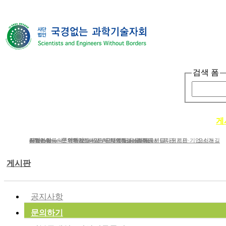
검색 폼
단체소개
사업소개
봉사ㆍ교육 활동
게
단체소개
사업분야
공지사항
e-Newsletter
iWc Overview
회원가입동의
연혁
문의하기
연간보고서/도서/자료집
Structure of iWc
후원하기
인사말
기부금내역&결산서류공시
단체에 도움을 주신 분들
함께하는 사람들
Research topics
갤러리
CI다운로드
유관(기관·기업)소개
오시는길
게시판
공지사항
문의하기