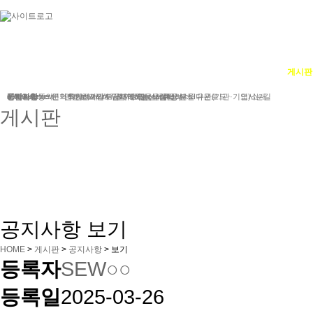
단체소개
사업소개
봉사ㆍ교육 활동
게시판
단체소개
사업분야
공지사항
e-Newsletter
iWc Overview
회원가입동의
연혁
문의하기
연간보고서/도서/자료집
후원하기
Structure of iWc
인사말
기부금내역&결산서류공시
단체에 도움을 주신 분들
함께하는 사람들
Research topics
갤러리
CI다운로드
유관(기관·기업)소개
오시는길
게시판
공지사항
문의하기
기부금내역&결산서류공시
공지사항 보기
HOME
>
게시판
>
공지사항
>
보기
등록자
SEW○○
등록일
2025-03-26