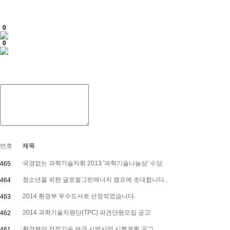
0
0
번호
제목
국경없는 과학기술자회 2013 '과학기술나눔상' 수상
465
청소년을 위한 글로컬그린에너지 캠프에 초대합니다..
464
2014 환경부 우수도서로 선정되었습니다.
463
2014 과학기술지원단(TPC) 파견단원모집 공고
462
환경분야 적정기술 보급 시범사업 시행계획 공고
461