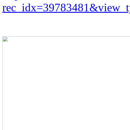
rec_idx=39783481&view_ty