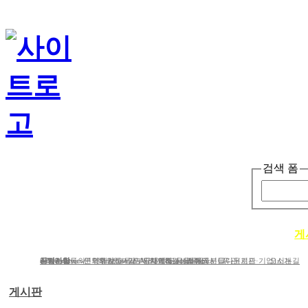
검색 폼
단체소개
사업소개
봉사ㆍ교육 활동
게
단체소개
사업분야
공지사항
e-Newsletter
iWc Overview
회원가입동의
연혁
문의하기
연간보고서/도서/자료집
Structure of iWc
후원하기
인사말
기부금내역&결산서류공시
단체에 도움을 주신 분들
함께하는 사람들
Research topics
갤러리
CI다운로드
유관(기관·기업)소개
오시는길
게시판