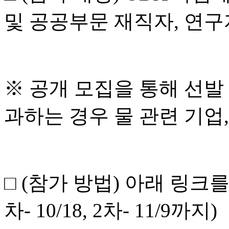
및 공공부문 재직자
,
연구
※
공개 모집을 통해 선발
과하는 경우 물 관련 기업
,
□
(
참가 방법
)
아래 링크를
차
- 10/18, 2
차
- 11/9
까지
)