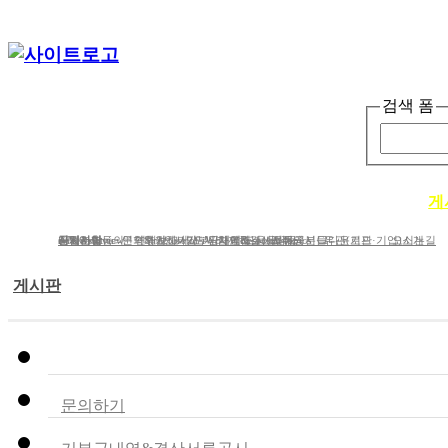
검색 폼
단체소개
사업소개
봉사ㆍ교육 활동
게
단체소개
사업분야
공지사항
e-Newsletter
iWc Overview
회원가입동의
연혁
문의하기
연간보고서/도서/자료집
Structure of iWc
후원하기
인사말
기부금내역&결산서류공시
단체에 도움을 주신 분들
함께하는 사람들
Research topics
갤러리
CI다운로드
유관(기관·기업)소개
오시는길
게시판
공지사항
문의하기