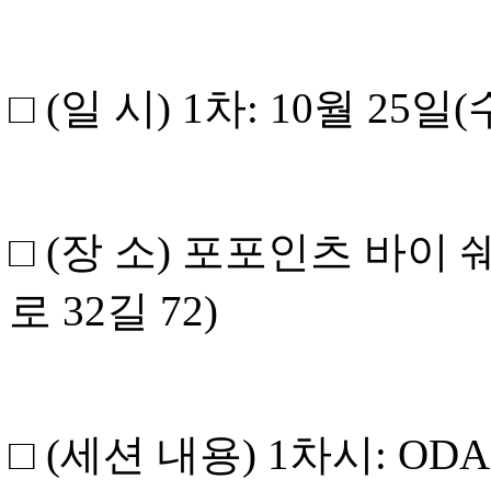
□
(
일 시
) 1
차
: 10
월
25
일
(
□
(
장 소
)
포포인츠 바이 
로
32
길
72)
□
(
세션 내용
) 1
차시
: OD