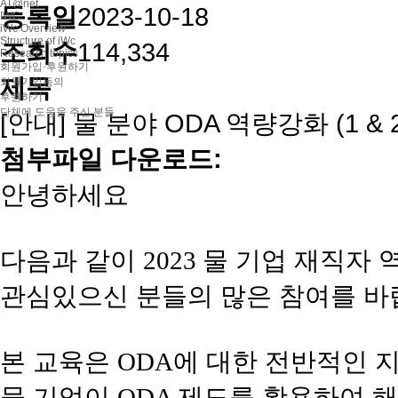
AT@net
등록일
2023-10-18
IWC
iWc Overview
Structure of iWc
조회수
114,334
Research topics
회원가입·후원하기
제목
회원가입동의
후원하기
단체에 도움을 주신 분들
[안내] 물 분야 ODA 역량강화 (1 &
첨부파일 다운로드:
안녕하세요
다음과 같이
물 기업 재직자
2023
관심있으신 분들의 많은 참여를 
본 교육은
에 대한 전반적인 
ODA
물 기업이
제도를 활용하여 
ODA