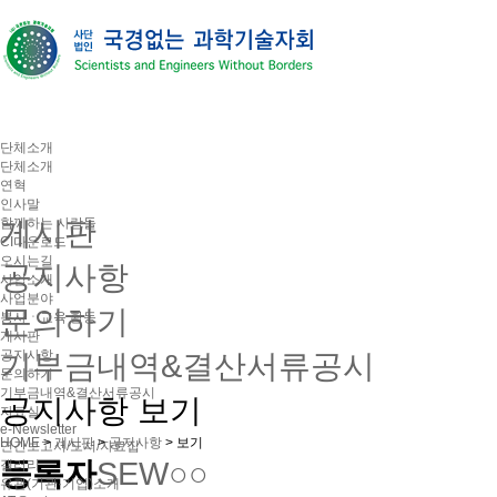
단체소개
단체소개
연혁
인사말
게시판
함께하는 사람들
CI다운로드
오시는길
공지사항
사업소개
사업분야
문의하기
봉사ㆍ교육 활동
게시판
공지사항
기부금내역&결산서류공시
문의하기
기부금내역&결산서류공시
공지사항 보기
자료실
e-Newsletter
HOME
>
게시판
>
공지사항
>
보기
연간보고서/도서/자료집
등록자
SEW○○
갤러리
유관(기관·기업)소개