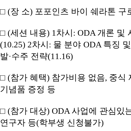
□
장 소
포포인츠 바이 쉐라톤 구
(
)
□
세션 내용
차시
개론 및
(
) 1
: ODA
차시
물 분야
특징 및
(10.25) 2
:
ODA
발
수주 전략
·
(11.16)
□
참가 혜택
참가비용 없음
중식 
(
)
,
기념품 증정 등
□
참가 대상
사업에 관심있는
(
) ODA
연구자 등
학부생 신청불가
(
)