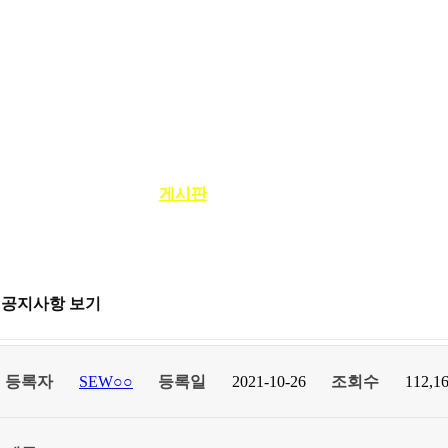
봉사ㆍ교육 활동
게시판
자료실
AT@net
공지사항 보기
등록자
SEW○○
등록일
2021-10-26
조회수
112,1