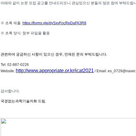
아래와 같이 논문 모집 공고를 안내드리오니 관심있으신 분들의 많은 참여 부탁드립니
※ 초록 제출:
https://forms.gle/dySxvFocReDaFA3R8
※ 초록 양식: 첨부 파일을 활용
관련하여 궁금하신 사항이 있으신 경우
,
언제든 문의 부탁드립니다
.
Tel: 02-887-0226
http://www.appropriate.or.kr/icat2021
Websi
te:
/ Ema
il: es_0729@naver
감사합니다.
국경없는과학기술자회 드림.