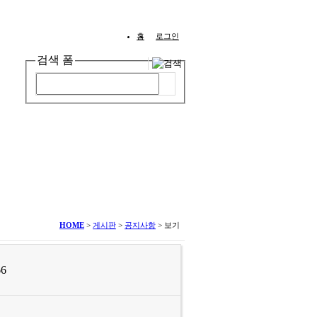
홈
로그인
검색 폼
IWC
회원가입·후원하기
HOME
>
게시판
>
공지사항
>
보기
66