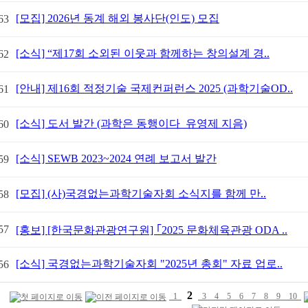
[모집] 2026년 동계 해외 봉사단(인도) 모집
63
[소식] “제17회 소외된 이웃과 함께하는 창의설계 경..
62
[안내] 제16회 적정기술 국제컨퍼런스 2025 (과학기술OD..
61
[소식] 도서 발간 (과학은 동행이다_유영제 지음)
60
[소식] SEWB 2023~2024 연례 보고서 발간
59
[모집] (사)국경없는과학기술자회 소식지를 함께 만..
58
57
[홍보] [한국문화관광연구원] ｢2025 문화체육관광 ODA ..
[소식] 국경없는과학기술자회 "2025년 총회" 자료 업로..
56
2
1
3
4
5
6
7
8
9
10