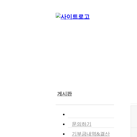
단체소개
사업소개
게시판
공지사항
문의하기
기부금내역&결산