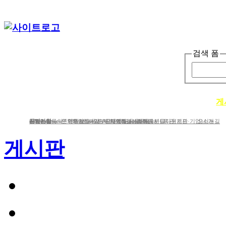
검색 폼
단체소개
사업소개
봉사ㆍ교육 활동
게
단체소개
사업분야
공지사항
e-Newsletter
iWc Overview
회원가입동의
연혁
문의하기
연간보고서/도서/자료집
Structure of iWc
후원하기
인사말
기부금내역&결산서류공시
단체에 도움을 주신 분들
함께하는 사람들
Research topics
갤러리
CI다운로드
유관(기관·기업)소개
오시는길
게시판
공지사항
문의하기