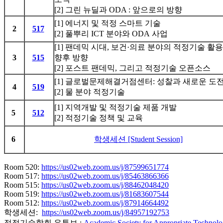
[2] 그린 뉴딜과 ODA : 앞으로의 방향
[1] 에너지 및 적정 스마트 기술
2
517
[2] 풀뿌리 ICT 분야와 ODA 사업
[1] 팬데믹 시대, 보건·의료 분야의 적정기술 활용
3
515
향후 방향
[2] 포스트 팬데믹, 그리고 적정기술 오픈소스
[1] 글로벌문제해결거점센터: 성찰과 새로운 도
4
519
[2] 물 분야 적정기술
[1] 지역개발 및 적정기술 제품 개발
5
512
[2] 적정기술 정책 및 교육
6
학생세션 [Student Session]
Room 520:
https://us02web.zoom.us/j/87599651774
Room 517:
https://us02web.zoom.us/j/85463866366
Room 515:
https://us02web.zoom.us/j/88462048420
Room 519:
https://us02web.zoom.us/j/81683607544
Room 512:
https://us02web.zoom.us/j/87914664492
학생세션:
https://us02web.zoom.us/j/84957192753
적정기술학회 유튜브 :
Academic Society for Appropriate Technol