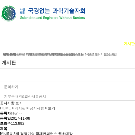
단체소개
사업소개
봉사ㆍ교육 활동
게시판
단체소개
사업분야
공지사항
e-Newsletter
iWc Overview
회원가입동의
연혁
문의하기
연간보고서/도서/자료집
후원하기
Structure of iWc
인사말
기부금내역&결산서류공시
단체에 도움을 주신 분들
함께하는 사람들
Research topics
갤러리
CI다운로드
유관(기관·기업)소개
오시는길
게시판
공지사항
문의하기
기부금내역&결산서류공시
공지사항 보기
HOME
>
게시판
>
공지사항
>
보기
등록자
sew○○
등록일
2017-11-08
조회수
113,992
제목
[안내] 제8회 적정기술 국제컨퍼런스 웹초대장