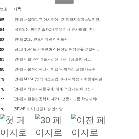
번호
제목
[안내] 서울대학교 아시아에너지환경지속가능발전연..
85
[국경없는 과학기술자회] 추석 감사 인사드립니다.
84
[안내] 2016 인도적지원 정책포럼
83
[공고] '16년도 기후변화 적응산업 해외진출 컨설팅 ..
82
[안내] 네팔 과학기술거점센터 센터장 초빙 공고
81
[안내] 서울혁신파크 리빙랩 '사회혁신 실험(자유주..
80
[안내] MYSC(엠와이소셜컴퍼니) 대학생 사회문제해결 ..
79
[안내] 해외봉사자를 위한 하계 적정기술 워크샵 개..
78
[안내] 대한환경공학회-제2회 전문가그룹 학술대회(..
77
[SEWB 소식] 신임회장 인사말
76