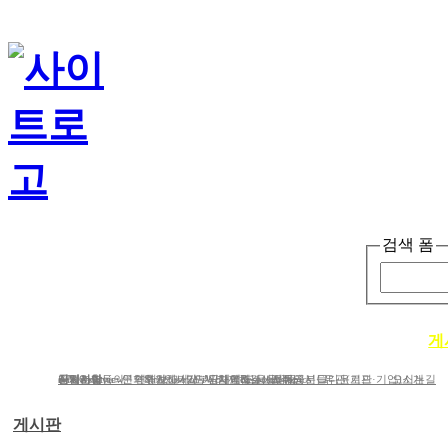
검색 폼
단체소개
사업소개
봉사ㆍ교육 활동
게
단체소개
사업분야
공지사항
e-Newsletter
iWc Overview
회원가입동의
연혁
문의하기
연간보고서/도서/자료집
Structure of iWc
후원하기
인사말
기부금내역&결산서류공시
단체에 도움을 주신 분들
함께하는 사람들
Research topics
갤러리
CI다운로드
유관(기관·기업)소개
오시는길
게시판